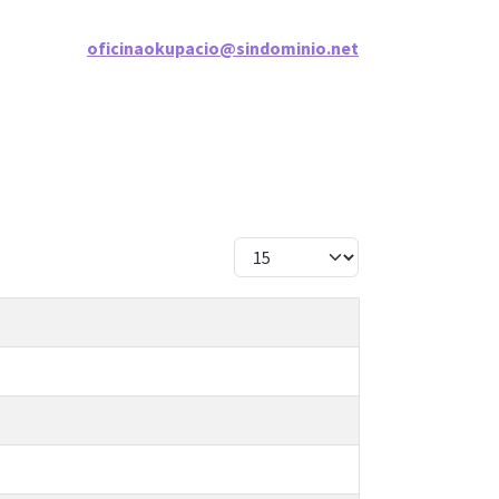
oficinaokupacio@sindominio.net
Cantidad a mostrar