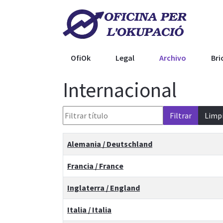
OfiOk
Legal
Archivo
Bri
Internacional
Filtrar título
Filtrar
Limp
Tabla de artículos
Title
Alemania / Deutschland
Francia / France
Inglaterra / England
Italia / Italia