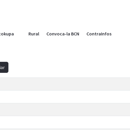
cokupa
Rural
Convoca-la BCN
ContraInfos
iar