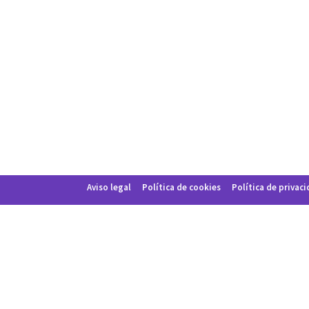
Aviso legal
Política de cookies
Política de privac
×
Para instalar esta aplicación web en su iPhone/iPad presione el í
×
Instalar aplicación web