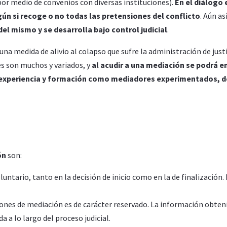
por medio de convenios con diversas instituciones).
En el diálogo 
egún si recoge o no todas las pretensiones del conflicto
. Aún as
del mismo y se desarrolla bajo control judicial
.
una medida de alivio al colapso que sufre la administración de just
es son muchos y variados, y
al acudir a una mediación se podrá e
experiencia y formación como mediadores experimentados, de 
ón
son:
oluntario, tanto en la decisión de inicio como en la de finalizació
siones de mediación es de carácter reservado. La información obten
 a lo largo del proceso judicial.