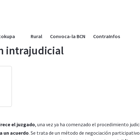
cokupa
Rural
Convoca-la BCN
ContraInfos
 intrajudicial
frece el juzgado
, una vez ya ha comenzado el procedimiento judic
 a un acuerdo
. Se trata de un método de negociación participativo 