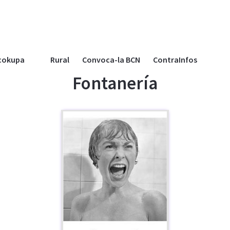
cokupa
Rural
Convoca-la BCN
ContraInfos
Fontanería