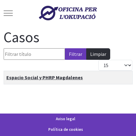
Mobile Menu Toggle
Casos
Filtrar título
Filtrar
Limpiar
Cantidad a mostra
Tabla de artículos
Title
Espacio Social y PHRP Magdalenes
Aviso legal
Política de cookies